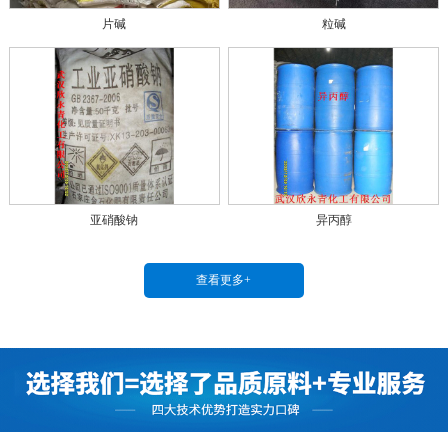
片碱
粒碱
亚硝酸钠
异丙醇
查看更多+