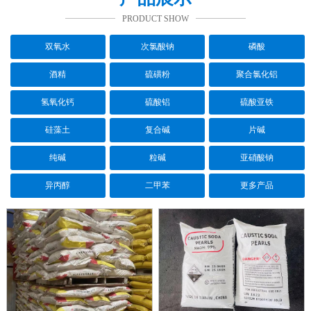
PRODUCT SHOW
双氧水
次氯酸钠
磷酸
酒精
硫磺粉
聚合氯化铝
氢氧化钙
硫酸铝
硫酸亚铁
硅藻土
复合碱
片碱
纯碱
粒碱
亚硝酸钠
异丙醇
二甲苯
更多产品